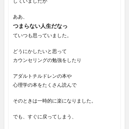
していましたが
の
よ
う
ああ、
に
つまらない人生だなっ
変
化
ていつも思っていました。
し
ま
し
どうにかしたいと思って
た
カウンセリングの勉強をしたり
か?
4
アダルトチルドレンの本や
コー
心理学の本をたくさん読んで
チン
グを
受け
そのときは一時的に楽になりました。
て健
康状
態
でも、すぐに戻ってしまう、
は、
どの