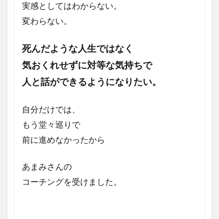
実感としてはわからない。
よう
に変
変わらない。
化し
まし
死んだような
人生ではなく
た
か?
気おくれせずに対等な気持ちで
5
人と話ができる
ようになりたい。
特に
印象
自分だけでは、
的だ
った
もう堂々巡りで
こと
前に進めなかったから
はな
んで
す
あまみさんの
か？
コーチングを受けました。