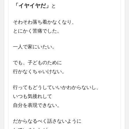
した
「イヤイヤだ」
と
か？
3
そわそわ落ち着かなくなり、
コ
とにかく苦痛でした。
ー
チ
ン
一人で家にいたい。
グ
を
でも、子どものために
受
け
行かなくちゃいけない。
て
家
行ってもどうしていいか
わからないし、
族
と
いつも気後れして
の
自分を表現できない。
関
係
は
だからなるべく
話さないように
ど