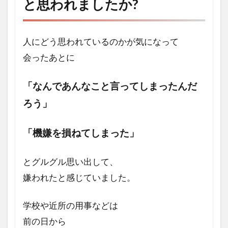
と思われましたか?
グを
受け
よう
と思
人にどう思われているのかが気になって
われ
まし
会ったあとに
た
か?
「なんであんなこと
言ってしまったんだ
2
ろう」
コー
チン
グを
「機嫌を損ねてしまった」
受け
て具
体的
とグルグル思い出して、
にど
嫌われたと感じていました。
のよ
うな
効果
学校や近所の用事などは
があ
前の日から
りま