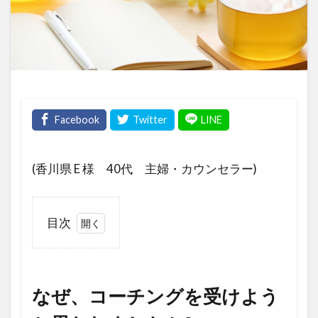
(香川県 E 様 40代 主婦・カウンセラー)
目次
1
な
ぜ、
コー
なぜ、コーチングを受けよう
チン