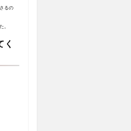
さるの
た。
てく