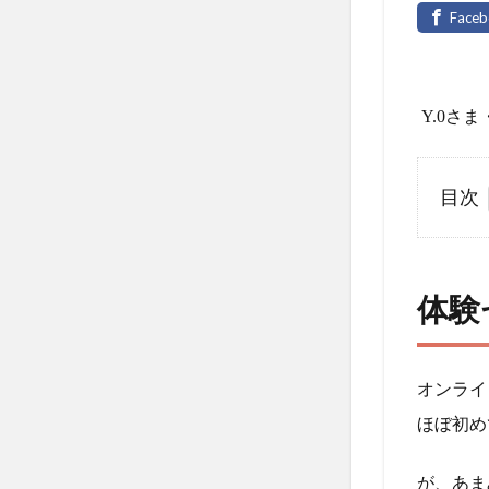
Y.0さま
目次
1
体験
セッ
体験
ショ
ンを
受け
てい
オンライ
かが
ほぼ初め
でし
た
が、あま
か？