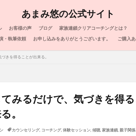
あまみ悠の公式サイト
ル
お客様の声
ブログ
家族連鎖クリアコーチングとは？
演・執筆依頼
お申し込みをありがとうございます。
ご購入あ
気づきを得ることが出来る。
してみるだけで、気づきを得る
来る。
ン
カウンセリング
,
コーチング
,
体験セッション
,
傾聴
,
家族連鎖
,
親子関係