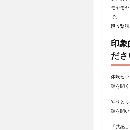
モヤモヤ
2
で、
印象
的な
段々緊張
言葉
や発
印象
見、
得た
ださ
もの
を教
えて
体験セッ
くだ
さ
話を聞く
い。
3
やりとり
体験
話を聞い
セッ
ショ
「共感し
ンの