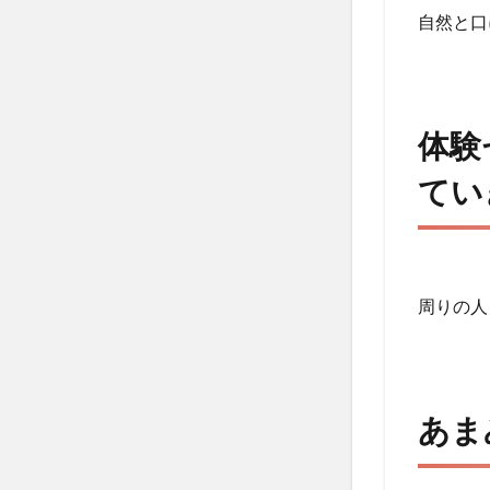
経験
自然と口
をど
のよ
うに
生か
体験
して
いき
てい
ます
か？
4
あま
周りの人
み悠
を一
言で
いう
と？
あま