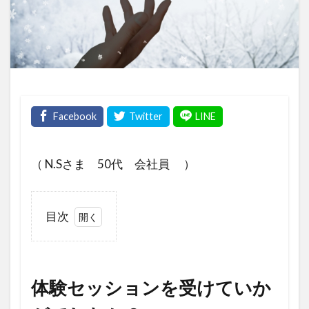
（ N.Sさま 50代 会社員 ）
目次
1
体験
セッ
ショ
体験セッションを受けていか
ンを