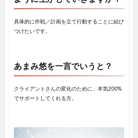
3
あま
み悠
具体的に作戦／計画を立て行動することに結び
を一
言で
つけたいです。
いう
と？
あまみ悠を一言でいうと？
クライアントさんの変化のために、本気200%
でサポートしてくれる方。