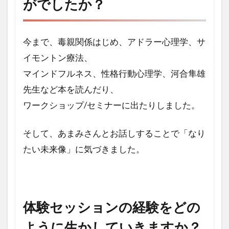
がでしたか？
受け
てい
かが
でし
今まで、毒親関係はじめ、アドラー心理学、サ
た
か？
イモントン療法、
マインドフルネス、性格行動心理学、河合隼雄
2
体験
先生など本を読んだり、
セッ
ワークショップ/セミナーに出たりしました。
ショ
ンの
経験
そして、あまみさんとお話しすることで「なり
をど
たい未来像」に気づきました。
のよ
うに
生か
して
いき
体験セッションの経験をどの
ます
か？
ように生かしていきますか？