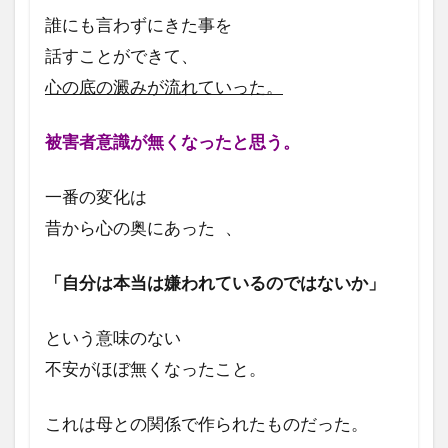
み悠
誰にも言わずにきた事を
のコ
話すことができて、
ーチ
ング
心の底の澱みが流れていった。
はど
んな
被害者意識が無くなったと思う。
方に
向い
てい
一番の変化は
ると
昔から心の奥にあった 、
思い
ます
か？
「自分は本当は嫌われているのではないか」
という意味のない
不安がほぼ無くなったこと。
これは母との関係で作られたものだった。