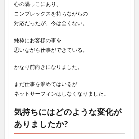
心の隅っこにあり、
印象
的だ
コンプレックスを持ちながらの
った
対応だったが、今は全くない。
体験
や言
葉は
純粋にお客様の事を
なん
です
思いながら仕事ができている。
か？
かなり前向きになりました。
5
あま
み悠
まだ仕事を溜めてはいるが
はど
ネットサーフィンはしなくなりました。
んな
コー
チで
気持ちにはどのような変化が
す
か？
ありましたか
?
6
あま