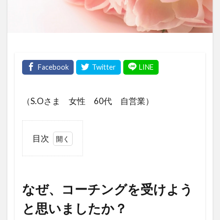
（S.Oさま 女性 60代 自営業）
目次
1
な
ぜ、
コー
なぜ、コーチングを受けよう
チン
と思いましたか？
グを
受け