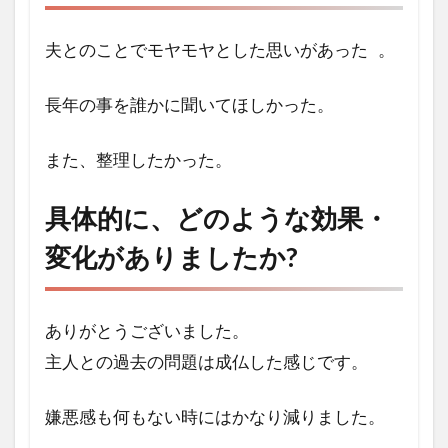
よう
と思
夫とのことでモヤモヤとした思いがあった 。
いま
した
か？
長年の事を誰かに聞いてほしかった。
2
具体
また、整理したかった。
的
に、
具体的に、どのような効果・
どの
よう
変化がありましたか
?
な効
果・
変化
があ
ありがとうございました。
りま
主人との過去の問題は成仏した感じです。
した
か?
嫌悪感も何もない時にはかなり減りました。
3
気