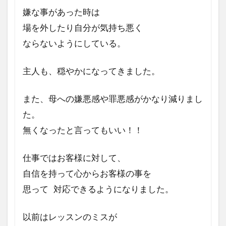
持
嫌な事があった時は
ち
場を外したり自分が気持ち悪く
に
ならないようにしている。
は
ど
の
主人も、穏やかになってきました。
よ
う
な
また、母への嫌悪感や罪悪感がかなり減りまし
変
た。
化
が
無くなったと言ってもいい！！
あ
り
仕事ではお客様に対して、
ま
し
自信を持って心からお客様の事を
た
思って 対応できるようになりました。
か?
4
以前はレッスンのミスが
特に