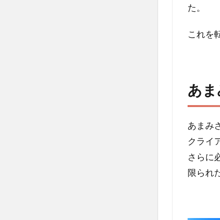
た。
これを
あま
あまみ
クライ
さらに
限られ