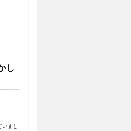
かし
ていまし