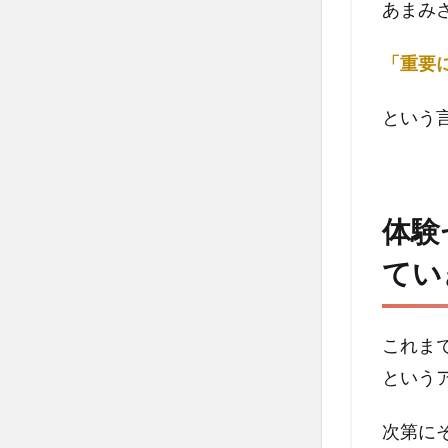
あまみ
経験
をど
「重要
のよ
うに
生か
という
して
いき
ます
か？
体験
4
てい
あま
み悠
を一
言で
これま
いう
という
と？
次第に