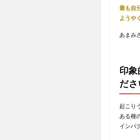
最も自
2
ようや
印象
的な
言葉
あまみ
や発
見、
得た
もの
印象
を教
えて
ださ
くだ
さ
い。
起こり
3
ある種
体験
セッ
インパ
ショ
ンの