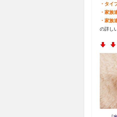
・タイ
・家族
・家族
の詳し