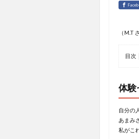
（M.T
目次
1
体験
セッ
体験
ショ
ンを
受け
てい
自分の
かが
あまみ
でし
私がこ
た
か？