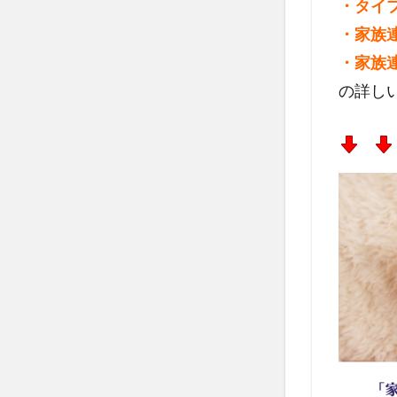
・タイ
・家族
・家族
の詳し