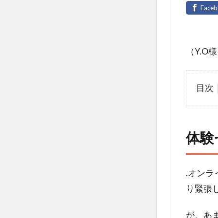
（Y.O
目次
1
体験
セッ
体験
ショ
ンを
受け
てい
.オン
かが
り緊張
でし
た
が、あ
か？