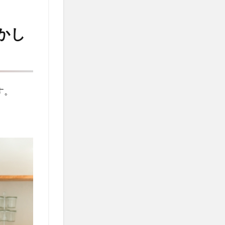
かし
す。