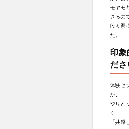
モヤモ
2
さるの
印象
的な
段々緊
言葉
た。
や発
見、
印象
得た
もの
ださ
を教
えて
くだ
さ
体験セ
い。
が、
3
やりと
体験
く
セッ
ショ
「共感
ンの