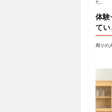
た。
経験
をど
体験
のよ
うに
てい
生か
して
いき
周りの
ます
か？